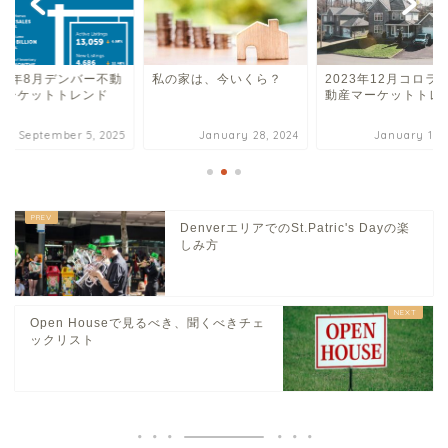
025年8月デンバー不動
私の家は、今いくら？
2023年12月コロラ
マーケットトレンド
動産マーケットトレ
September 5, 2025
January 28, 2024
January 19, 
DenverエリアでのSt.Patric's Dayの楽
しみ方
Open Houseで見るべき、聞くべきチェ
ックリスト