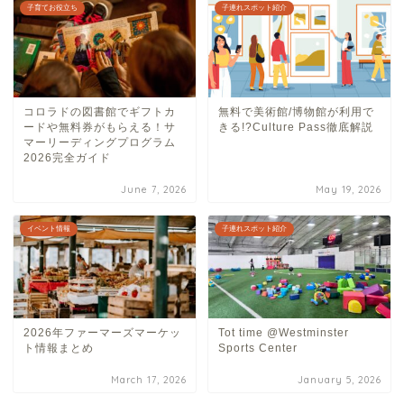
子育てお役立ち
子連れスポット紹介
コロラドの図書館でギフトカ
無料で美術館/博物館が利用で
ードや無料券がもらえる！サ
きる!?Culture Pass徹底解説
マーリーディングプログラム
2026完全ガイド
June 7, 2026
May 19, 2026
イベント情報
子連れスポット紹介
2026年ファーマーズマーケッ
Tot time @Westminster
ト情報まとめ
Sports Center
March 17, 2026
January 5, 2026