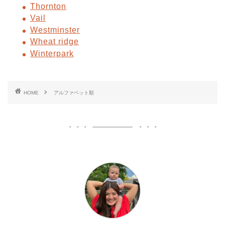
Thornton
Vail
Westminster
Wheat ridge
Winterpark
HOME
アルファベット順