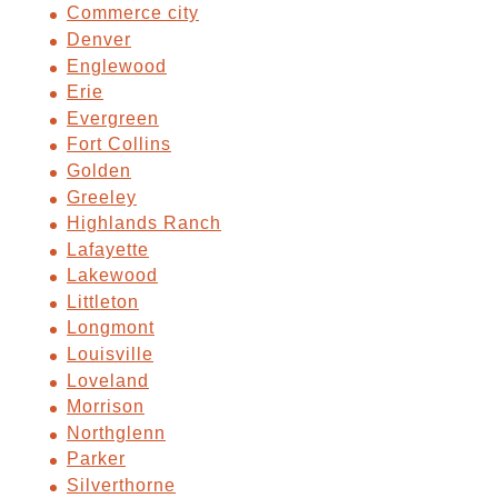
Commerce city
Denver
Englewood
Erie
Evergreen
Fort Collins
Golden
Greeley
Highlands Ranch
Lafayette
Lakewood
Littleton
Longmont
Louisville
Loveland
Morrison
Northglenn
Parker
Silverthorne