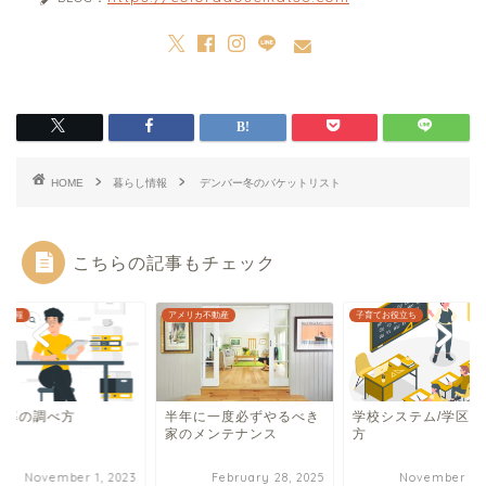
HOME
暮らし情報
デンバー冬のバケットリスト
こちらの記事もチェック
リカ不動産
子育てお役立ち
暮らし情報
年に一度必ずやるべき
学校システム/学区/探し
犯罪率の調べ方
のメンテナンス
方
February 28, 2025
November 3, 2023
November 1, 