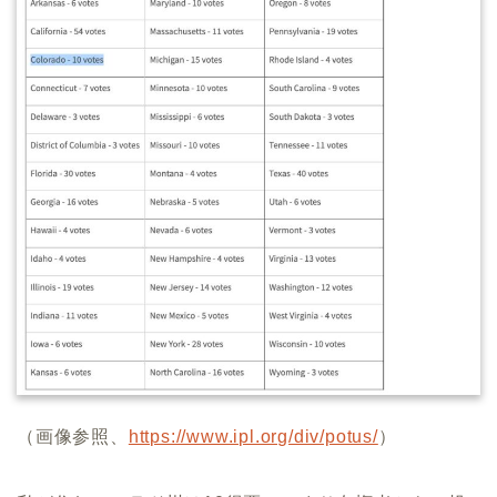
（画像参照、
https://www.ipl.org/div/potus/
）