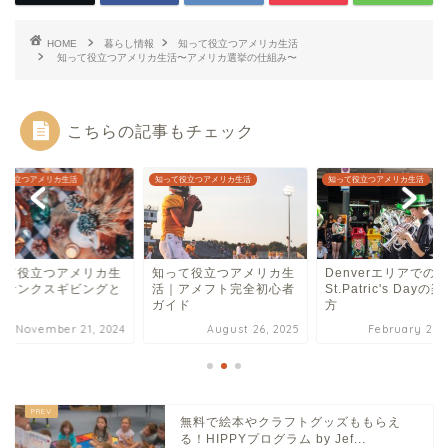
HOME
暮らし情報
知って役立つアメリカ生活
知って役立つアメリカ生活〜アメリカ選挙の仕組み〜
こちらの記事もチェック
て役立つアメリカ生活
知って役立つアメリカ生活
知って役立つアメリカ生活
って役立つアメリカ生
Denverエリアでの
知って役立つアメリ
｜アメフト完全初心者
St.Patric's Dayの楽しみ
活〜サンクスギビン
イド
方
は〜
August 26, 2025
February 28, 2025
November 21, 
無料で絵本やクラフトグッズももらえ
る！HIPPYプログラム by Jef...